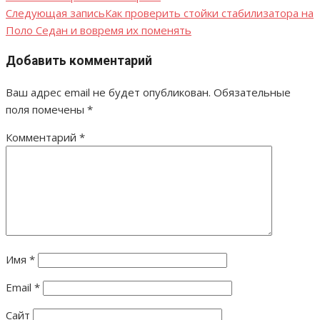
по
Следующая запись
Как проверить стойки стабилизатора на
Поло Седан и вовремя их поменять
записям
Добавить комментарий
Ваш адрес email не будет опубликован.
Обязательные
поля помечены
*
Комментарий
*
Имя
*
Email
*
Сайт