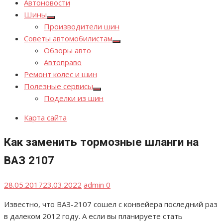
Автоновости
Шины
Показывать
Производители шин
подменю
Советы автомобилистам
Показывать
Обзоры авто
подменю
Автоправо
Ремонт колес и шин
Полезные сервисы
Показывать
Поделки из шин
подменю
Карта сайта
Как заменить тормозные шланги на
ВАЗ 2107
Опубликовано
Автор
28.05.2017
23.03.2022
admin
0
Известно, что ВАЗ-2107 сошел с конвейера последний раз
в далеком 2012 году. А если вы планируете стать