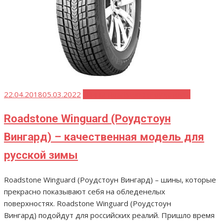
Опубликовано
22.04.2018
05.03.2022
Шины Roadstone (Роудстоун)
Roadstone Winguard (Роудстоун
Вингард) – качественная модель для
русской зимы
Roadstone Winguard (Роудстоун Вингард) – шины, которые
прекрасно показывают себя на обледенелых
поверхностях. Roadstone Winguard (Роудстоун
Вингард) подойдут для российских реалий. Пришло время