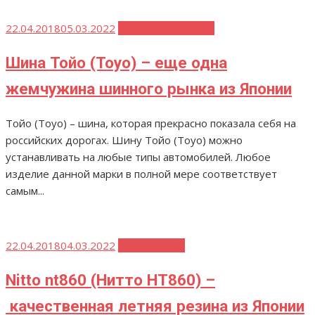
Опубликовано
22.04.2018
05.03.2022
Шины Тойо (Toyo)
Шина Тойо (Toyo) – еще одна
жемчужина шинного рынка из Японии
Тойо (Toyo) – шина, которая прекрасно показала себя на
российских дорогах. Шину Тойо (Toyo) можно
устанавливать на любые типы автомобилей. Любое
изделие данной марки в полной мере соответствует
самым...
Опубликовано
22.04.2018
04.03.2022
Nitto (Нитто)
Nitto nt860 (Нитто НТ860) –
качественная летняя резина из Японии