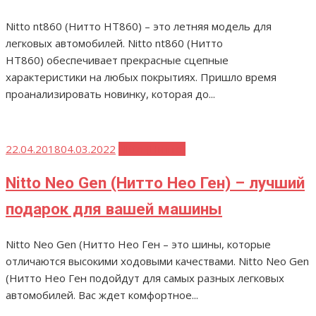
Nitto nt860 (Нитто НТ860) – это летняя модель для
легковых автомобилей. Nitto nt860 (Нитто
НТ860) обеспечивает прекрасные сцепные
характеристики на любых покрытиях. Пришло время
проанализировать новинку, которая до...
Опубликовано
22.04.2018
04.03.2022
Nitto (Нитто)
Nitto Neo Gen (Нитто Нео Ген) – лучший
подарок для вашей машины
Nitto Neo Gen (Нитто Нео Ген – это шины, которые
отличаются высокими ходовыми качествами. Nitto Neo Gen
(Нитто Нео Ген подойдут для самых разных легковых
автомобилей. Вас ждет комфортное...