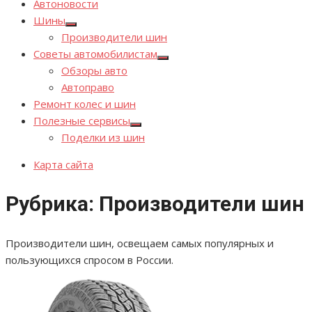
Автоновости
Шины
Показывать
Производители шин
подменю
Советы автомобилистам
Показывать
Обзоры авто
подменю
Автоправо
Ремонт колес и шин
Полезные сервисы
Показывать
Поделки из шин
подменю
Карта сайта
Рубрика:
Производители шин
Производители шин, освещаем самых популярных и
пользующихся спросом в России.