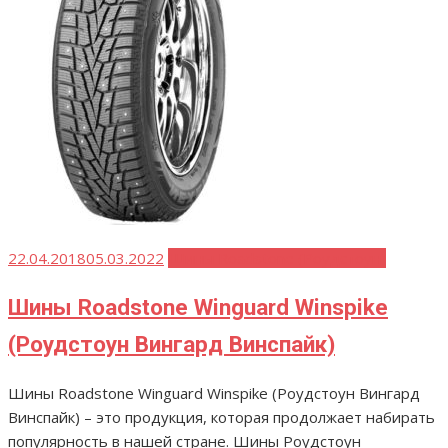
Опубликовано
22.04.2018
05.03.2022
Шины Roadstone (Роудстоун)
Шины Roadstone Winguard Winspike
(Роудстоун Вингард Винспайк)
Шины Roadstone Winguard Winspike (Роудстоун Вингард
Винспайк) – это продукция, которая продолжает набирать
популярность в нашей стране. Шины Роудстоун