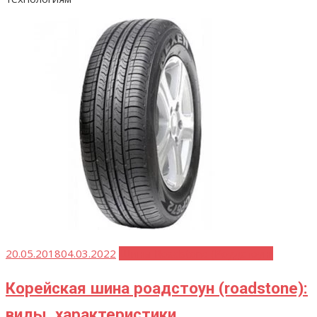
Опубликовано
20.05.2018
04.03.2022
Шины Roadstone (Роудстоун)
Корейская шина роадстоун (roadstone):
виды, характеристики