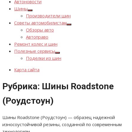
Автоновости
Шины
Показывать
Производители шин
подменю
Советы автомобилистам
Показывать
Обзоры авто
подменю
Автоправо
Ремонт колес и шин
Полезные сервисы
Показывать
Поделки из шин
подменю
Карта сайта
Рубрика:
Шины Roadstone
(Роудстоун)
Шины Roadstone (Роудстоун) — образец надежной
износоустойчивой резины, созданной по современным
технологиям