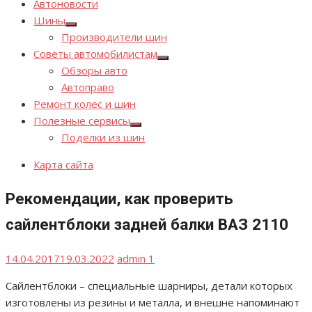
Автоновости
Шины
Показывать
Производители шин
подменю
Советы автомобилистам
Показывать
Обзоры авто
подменю
Автоправо
Ремонт колес и шин
Полезные сервисы
Показывать
Поделки из шин
подменю
Карта сайта
Рекомендации, как проверить
сайлентблоки задней балки ВАЗ 2110
Опубликовано
Автор
14.04.2017
19.03.2022
admin
1
Сайлентблоки – специальные шарниры, детали которых
изготовлены из резины и металла, и внешне напоминают