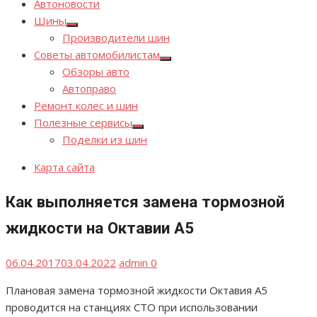
Автоновости
Шины
Показывать
Производители шин
подменю
Советы автомобилистам
Показывать
Обзоры авто
подменю
Автоправо
Ремонт колес и шин
Полезные сервисы
Показывать
Поделки из шин
подменю
Карта сайта
Как выполняется замена тормозной
жидкости на Октавии А5
Опубликовано
Автор
06.04.2017
03.04.2022
admin
0
Плановая замена тормозной жидкости Октавия А5
проводится на станциях СТО при использовании