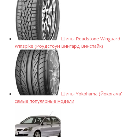
Шины Roadstone Winguard
Winspike (Роудстоун Вингард Винспайк)
Шины Yokohama (Йокогама):
самые популярные модели