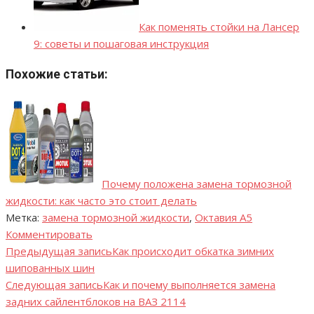
Как поменять стойки на Лансер
9: советы и пошаговая инструкция
Похожие статьи:
Почему положена замена тормозной
жидкости: как часто это стоит делать
Метка:
замена тормозной жидкости
,
Октавия А5
Комментировать
Предыдущая запись
Как происходит обкатка зимних
Навигация
шипованных шин
по
Следующая запись
Как и почему выполняется замена
задних сайлентблоков на ВАЗ 2114
записям