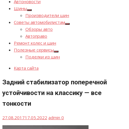
Автоновости
Шины
Показывать
Производители шин
подменю
Советы автомобилистам
Показывать
Обзоры авто
подменю
Автоправо
Ремонт колес и шин
Полезные сервисы
Показывать
Поделки из шин
подменю
Карта сайта
Задний стабилизатор поперечной
устойчивости на классику — все
тонкости
Опубликовано
Автор
27.08.2017
17.05.2022
admin
0