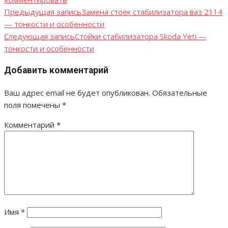
Предыдущая запись
Замена стоек стабилизатора ваз 2114
Навигация
— тонкости и особенности
по
Следующая запись
Стойки стабилизатора Skoda Yeti —
тонкости и особенности
записям
Добавить комментарий
Ваш адрес email не будет опубликован.
Обязательные
поля помечены
*
Комментарий
*
Имя
*