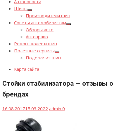
Автоновости
Шины
Показывать
Производители шин
подменю
Советы автомобилистам
Показывать
Обзоры авто
подменю
Автоправо
Ремонт колес и шин
Полезные сервисы
Показывать
Поделки из шин
подменю
Карта сайта
Стойки стабилизатора — отзывы о
брендах
Опубликовано
Автор
16.08.2017
15.03.2022
admin
0