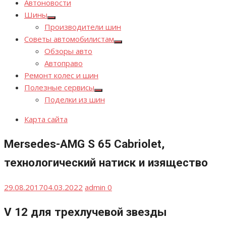
Автоновости
Шины
Показывать
Производители шин
подменю
Советы автомобилистам
Показывать
Обзоры авто
подменю
Автоправо
Ремонт колес и шин
Полезные сервисы
Показывать
Поделки из шин
подменю
Карта сайта
Mersedes-AMG S 65 Cabriolet,
технологический натиск и изящество
Опубликовано
Автор
29.08.2017
04.03.2022
admin
0
V 12 для трехлучевой звезды