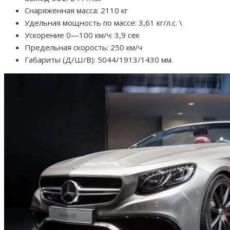
Снаряженная масса: 2110 кг
Удельная мощность по массе: 3,61 кг/л.с. \
Ускорение 0—100 км/ч: 3,9 сек
Предельная скорость: 250 км/ч
Габариты (Д/Ш/В): 5044/1913/1430 мм.