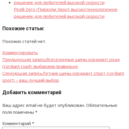
Pirelli Zero (Пирелли Зеро): высокотехнологичное
решение для любителей высокой скорости
Похожие статьи:
Похожих статей нет.
Комментировать
Предыдущая запись
Всесезонные шины кордиант роад
Навигация
(cordiant road): выбираем правильно
по
Следующая запись
Летние шины кордиант спорт (cordiant
sport) – ваш лучший выбор
записям
Добавить комментарий
Ваш адрес email не будет опубликован.
Обязательные
поля помечены
*
Комментарий
*