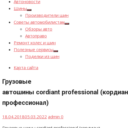
Автоновости
Шины
Показывать
Производители шин
подменю
Советы автомобилистам
Показывать
Обзоры авто
подменю
Автоправо
Ремонт колес и шин
Полезные сервисы
Показывать
Поделки из шин
подменю
Карта сайта
Грузовые
автошины cordiant professional (кордиа
профессионал)
Опубликовано
Автор
18.04.2018
05.03.2022
admin
0
Грузовые шины cordiant professional (кордиант