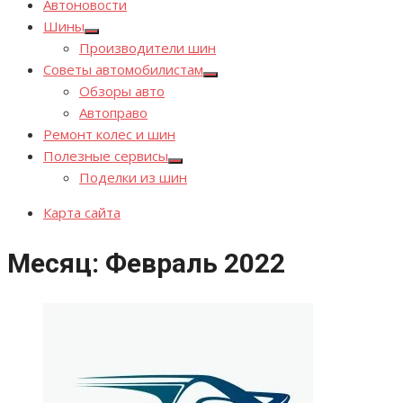
Автоновости
Шины
Показывать
Производители шин
подменю
Советы автомобилистам
Показывать
Обзоры авто
подменю
Автоправо
Ремонт колес и шин
Полезные сервисы
Показывать
Поделки из шин
подменю
Карта сайта
Месяц:
Февраль 2022