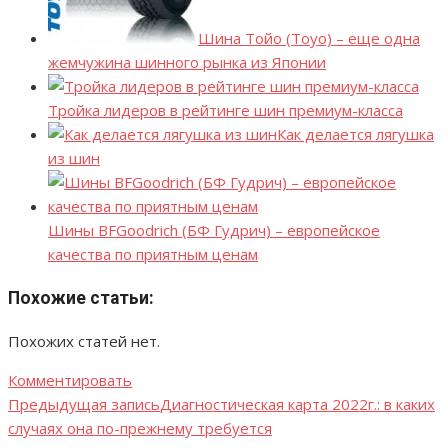
Шина Тойо (Toyo) – еще одна
жемчужина шинного рынка из Японии
Тройка лидеров в рейтинге шин премиум-класса
Как делается лягушка
из шин
Шины BFGoodrich (БФ Гудрич) – европейское
качества по приятным ценам
Похожие статьи:
Похожих статей нет.
Комментировать
Предыдущая запись
Диагностическая карта 2022г.: в каких
Навигация
случаях она по-прежнему требуется
по