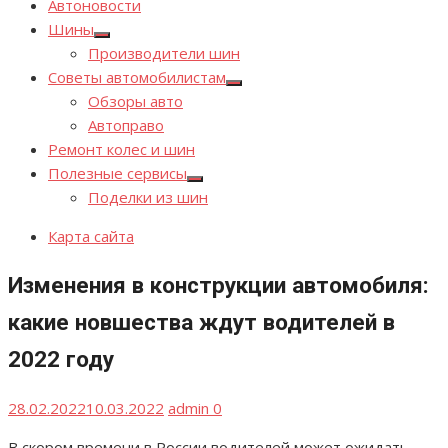
Автоновости
Шины
Показывать
Производители шин
подменю
Советы автомобилистам
Показывать
Обзоры авто
подменю
Автоправо
Ремонт колес и шин
Полезные сервисы
Показывать
Поделки из шин
подменю
Карта сайта
Изменения в конструкции автомобиля:
какие новшества ждут водителей в
2022 году
Опубликовано
Автор
28.02.2022
10.03.2022
admin
0
В скором времени в России водителей может ожидать