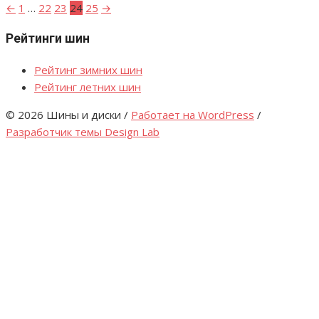
←
1
…
22
23
24
25
→
Пагинация
записей
Рейтинги шин
Рейтинг зимних шин
Рейтинг летних шин
© 2026 Шины и диски
/
Работает на WordPress
/
Разработчик темы Design Lab