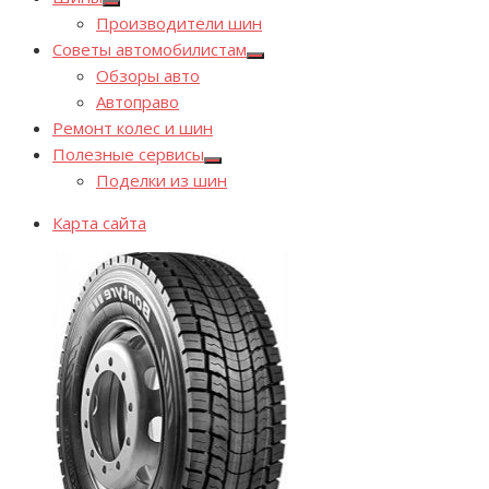
Показывать
Производители шин
подменю
Советы автомобилистам
Показывать
Обзоры авто
подменю
Автоправо
Ремонт колес и шин
Полезные сервисы
Показывать
Поделки из шин
подменю
Карта сайта