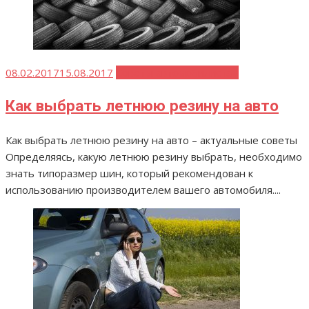
Опубликовано
08.02.2017
15.08.2017
Советы автомобилистам
Как выбрать летнюю резину на авто
Как выбрать летнюю резину на авто – актуальные советы
Определяясь, какую летнюю резину выбрать, необходимо
знать типоразмер шин, который рекомендован к
использованию производителем вашего автомобиля....