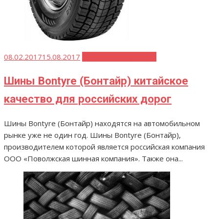
Опубликовано
08.02.2017
15.08.2017
Производители шин
Шины Bontyre (Бонтайр) китайское
качество для российских дорог
Шины Bontyre (Бонтайр) находятся на автомобильном
рынке уже не один год. Шины Bontyre (Бонтайр),
производителем которой является российская компания
ООО «Поволжская шинная компания». Также она...