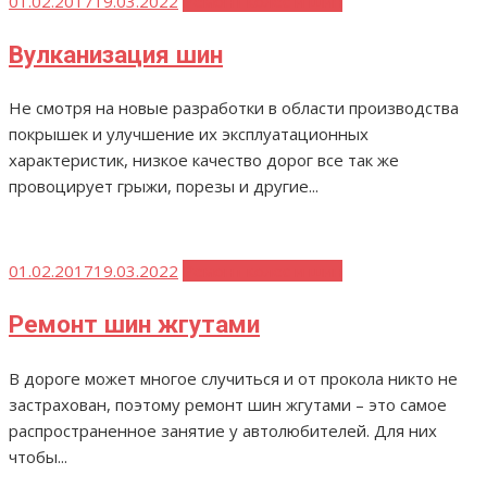
01.02.2017
19.03.2022
Ремонт колес и шин
Вулканизация шин
Не смотря на новые разработки в области производства
покрышек и улучшение их эксплуатационных
характеристик, низкое качество дорог все так же
провоцирует грыжи, порезы и другие...
Опубликовано
01.02.2017
19.03.2022
Ремонт колес и шин
Ремонт шин жгутами
В дороге может многое случиться и от прокола никто не
застрахован, поэтому ремонт шин жгутами – это самое
распространенное занятие у автолюбителей. Для них
чтобы...