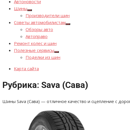
Автоновости
Шины
Показывать
Производители шин
подменю
Советы автомобилистам
Показывать
Обзоры авто
подменю
Автоправо
Ремонт колес и шин
Полезные сервисы
Показывать
Поделки из шин
подменю
Карта сайта
Рубрика:
Sava (Сава)
Шины Sava (Сава) — отличное качество и сцепление с доро