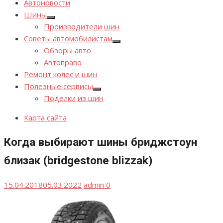
Автоновости
Шины
Показывать
Производители шин
подменю
Советы автомобилистам
Показывать
Обзоры авто
подменю
Автоправо
Ремонт колес и шин
Полезные сервисы
Показывать
Поделки из шин
подменю
Карта сайта
Когда выбирают шины бриджстоун
близак (bridgestone blizzak)
Опубликовано
Автор
15.04.2018
05.03.2022
admin
0