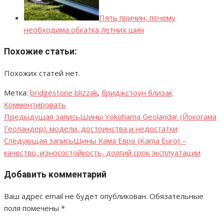
Пять причин, почему
необходима обкатка летних шин
Похожие статьи:
Похожих статей нет.
Метка:
bridgestone blizzak
,
бриджстоун близак
Комментировать
Предыдущая запись
Шины Yokohama Geolandar (Йокогама
Навигация
Геоландер): модели, достоинства и недостатки
по
Следующая запись
Шины Кама Евро (Kama Euro) –
качество, износостойкость, долгий срок эксплуатации
записям
Добавить комментарий
Ваш адрес email не будет опубликован.
Обязательные
поля помечены
*