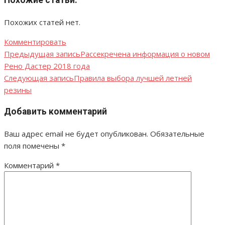
Похожих статей нет.
Комментировать
Предыдущая запись
Рассекречена информация о новом
Навигация
Рено Дастер 2018 года
по
Следующая запись
Правила выбора лучшей летней
резины
записям
Добавить комментарий
Ваш адрес email не будет опубликован.
Обязательные
поля помечены
*
Комментарий
*