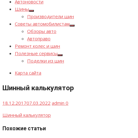
Автоновости
Шины
Показывать
Производители шин
подменю
Советы автомобилистам
Показывать
Обзоры авто
подменю
Автоправо
Ремонт колес и шин
Полезные сервисы
Показывать
Поделки из шин
подменю
Карта сайта
Шинный калькулятор
Опубликовано
Автор
18.12.2017
07.03.2022
admin
0
Шинный калькулятор
Похожие статьи