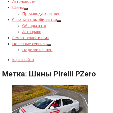
Автоновости
Шины
Показывать
Производители шин
подменю
Советы автомобилистам
Показывать
Обзоры авто
подменю
Автоправо
Ремонт колес и шин
Полезные сервисы
Показывать
Поделки из шин
подменю
Карта сайта
Метка:
Шины Pirelli PZero