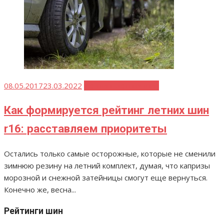
Опубликовано
08.05.2017
23.03.2022
Рейтинг летних шин
Как формируется рейтинг летних шин
r16: расставляем приоритеты
Остались только самые осторожные, которые не сменили
зимнюю резину на летний комплект, думая, что капризы
морозной и снежной затейницы смогут еще вернуться.
Конечно же, весна...
Рейтинги шин