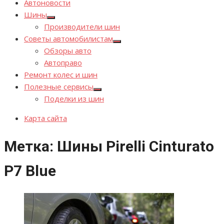
Автоновости
Шины
Показывать
Производители шин
подменю
Советы автомобилистам
Показывать
Обзоры авто
подменю
Автоправо
Ремонт колес и шин
Полезные сервисы
Показывать
Поделки из шин
подменю
Карта сайта
Метка:
Шины Pirelli Cinturato
P7 Blue