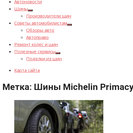
Автоновости
Шины
Показывать
Производители шин
подменю
Советы автомобилистам
Показывать
Обзоры авто
подменю
Автоправо
Ремонт колес и шин
Полезные сервисы
Показывать
Поделки из шин
подменю
Карта сайта
Метка:
Шины Michelin Primacy