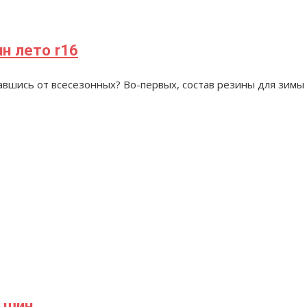
н лето r16
вшись от всесезонных? Во-первых, состав резины для зимы 
х шин