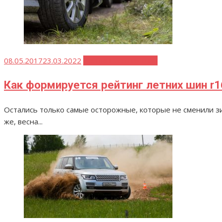
Опубликовано
08.05.2017
23.03.2022
Рейтинг летних шин
Как формируется рейтинг летних шин r
Остались только самые осторожные, которые не сменили з
же, весна...