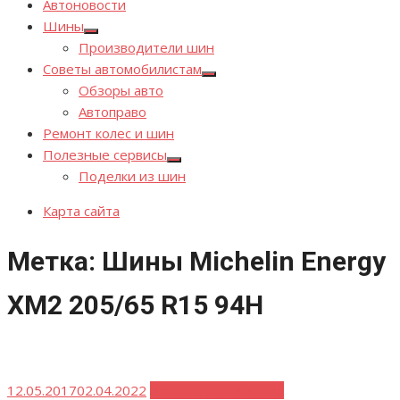
Автоновости
Шины
Показывать
Производители шин
подменю
Советы автомобилистам
Показывать
Обзоры авто
подменю
Автоправо
Ремонт колес и шин
Полезные сервисы
Показывать
Поделки из шин
подменю
Карта сайта
Метка:
Шины Michelin Energy
XM2 205/65 R15 94H
Опубликовано
12.05.2017
02.04.2022
Рейтинг летних шин