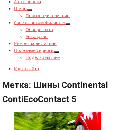
Автоновости
Шины
Показывать
Производители шин
подменю
Советы автомобилистам
Показывать
Обзоры авто
подменю
Автоправо
Ремонт колес и шин
Полезные сервисы
Показывать
Поделки из шин
подменю
Карта сайта
Метка:
Шины Continental
ContiEcoContact 5