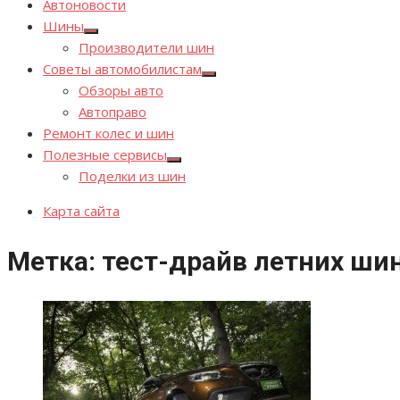
Автоновости
Шины
Показывать
Производители шин
подменю
Советы автомобилистам
Показывать
Обзоры авто
подменю
Автоправо
Ремонт колес и шин
Полезные сервисы
Показывать
Поделки из шин
подменю
Карта сайта
Метка:
тест-драйв летних ши