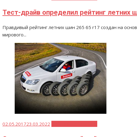
Тест-драйв определил рейтинг летних ш
Правдивый рейтинг летних шин 265 65 r17 создан на основ
мирового...
Опубликовано
02.05.2017
23.03.2022
Рейтинг летних шин