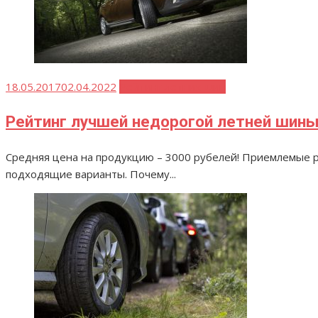
Опубликовано
18.05.2017
02.04.2022
Рейтинг летних шин
Рейтинг лучшей недорогой летней шин
Средняя цена на продукцию – 3000 рубелей! Приемлемые р
подходящие варианты. Почему...