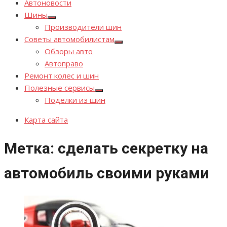
Автоновости
Шины
Показывать
Производители шин
подменю
Советы автомобилистам
Показывать
Обзоры авто
подменю
Автоправо
Ремонт колес и шин
Полезные сервисы
Показывать
Поделки из шин
подменю
Карта сайта
Метка:
сделать секретку на
автомобиль своими руками