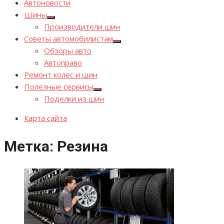
Автоновости
Шины
Показывать
Производители шин
подменю
Советы автомобилистам
Показывать
Обзоры авто
подменю
Автоправо
Ремонт колес и шин
Полезные сервисы
Показывать
Поделки из шин
подменю
Карта сайта
Метка:
Резина