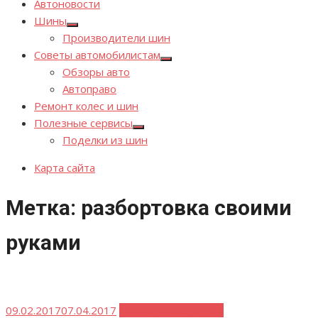
Автоновости
Шины
Показывать
Производители шин
подменю
Советы автомобилистам
Показывать
Обзоры авто
подменю
Автоправо
Ремонт колес и шин
Полезные сервисы
Показывать
Поделки из шин
подменю
Карта сайта
Метка:
разбортовка своими
руками
Опубликовано
09.02.2017
07.04.2017
Ремонт колес и шин