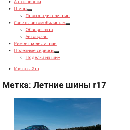
Автоновости
Шины
Показывать
Производители шин
подменю
Советы автомобилистам
Показывать
Обзоры авто
подменю
Автоправо
Ремонт колес и шин
Полезные сервисы
Показывать
Поделки из шин
подменю
Карта сайта
Метка:
Летние шины r17