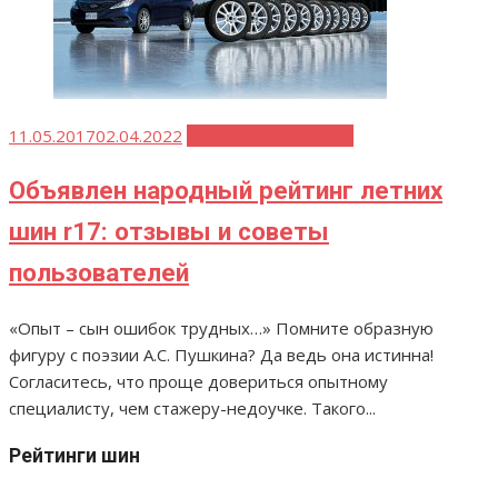
Опубликовано
11.05.2017
02.04.2022
Рейтинг летних шин
Объявлен народный рейтинг летних
шин r17: отзывы и советы
пользователей
«Опыт – сын ошибок трудных…» Помните образную
фигуру с поэзии А.С. Пушкина? Да ведь она истинна!
Согласитесь, что проще довериться опытному
специалисту, чем стажеру-недоучке. Такого...
Рейтинги шин