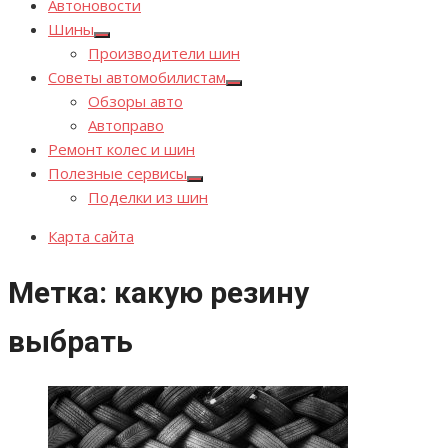
Автоновости
Шины
Показывать
Производители шин
подменю
Советы автомобилистам
Показывать
Обзоры авто
подменю
Автоправо
Ремонт колес и шин
Полезные сервисы
Показывать
Поделки из шин
подменю
Карта сайта
Метка:
какую резину
выбрать