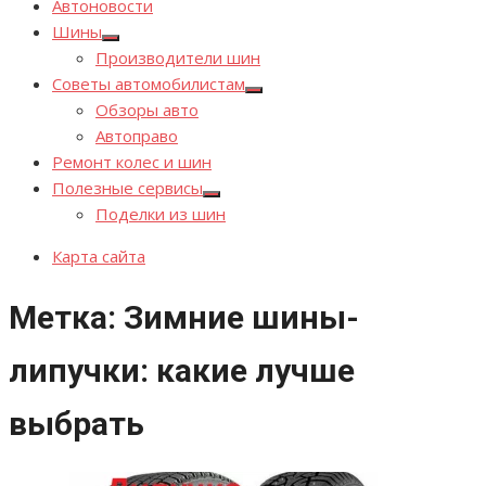
Автоновости
Шины
Показывать
Производители шин
подменю
Советы автомобилистам
Показывать
Обзоры авто
подменю
Автоправо
Ремонт колес и шин
Полезные сервисы
Показывать
Поделки из шин
подменю
Карта сайта
Метка:
Зимние шины-
липучки: какие лучше
выбрать