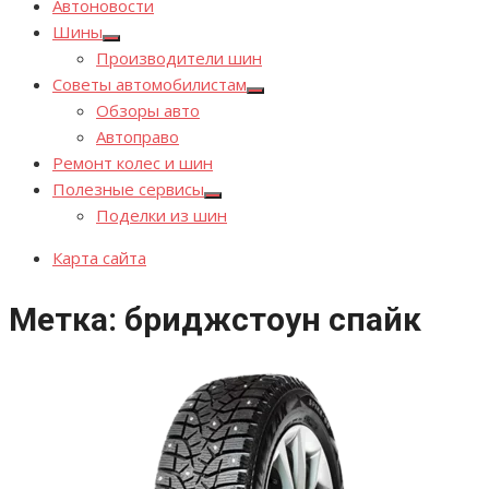
Автоновости
Шины
Показывать
Производители шин
подменю
Советы автомобилистам
Показывать
Обзоры авто
подменю
Автоправо
Ремонт колес и шин
Полезные сервисы
Показывать
Поделки из шин
подменю
Карта сайта
Метка:
бриджстоун спайк