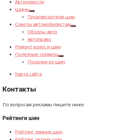
Автоновости
Шины
Показывать
Производители шин
подменю
Советы автомобилистам
Показывать
Обзоры авто
подменю
Автоправо
Ремонт колес и шин
Полезные сервисы
Показывать
Поделки из шин
подменю
Карта сайта
Контакты
По вопросам рекламы пишите ниже
Рейтинги шин
Рейтинг зимних шин
Рейтинг летних шин