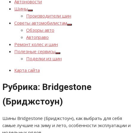
Автоновости
Шины
Показывать
Производители шин
подменю
Советы автомобилистам
Показывать
Обзоры авто
подменю
Автоправо
Ремонт колес и шин
Полезные сервисы
Показывать
Поделки из шин
подменю
Карта сайта
Рубрика:
Bridgestone
(Бриджстоун)
Шины Bridgestone (Бриджстоун), как выбрать для себя
самые лучшие на зиму и лето, особенности эксплуатации и
модельных рядов.