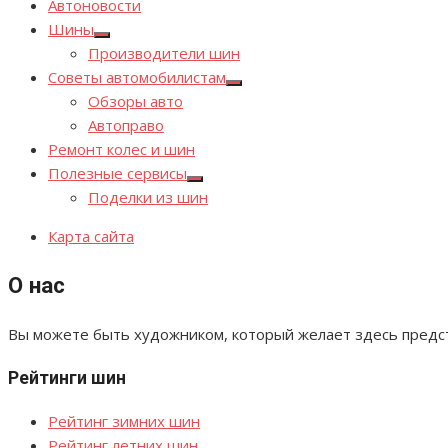
Автоновости
Шины
Показывать
Производители шин
подменю
Советы автомобилистам
Показывать
Обзоры авто
подменю
Автоправо
Ремонт колес и шин
Полезные сервисы
Показывать
Поделки из шин
подменю
Карта сайта
О нас
Вы можете быть художником, который желает здесь предста
Рейтинги шин
Рейтинг зимних шин
Рейтинг летних шин